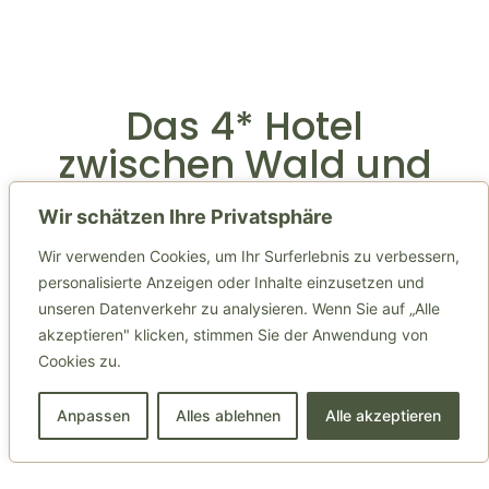
Das 4* Hotel
zwischen Wald und
Innenstadt
Wir schätzen Ihre Privatsphäre
Herzlich willkommen im Wald-Café in Bonn
Wir verwenden Cookies, um Ihr Surferlebnis zu verbessern,
personalisierte Anzeigen oder Inhalte einzusetzen und
Holzlar! Unser Hotel-Restaurant bietet die
unseren Datenverkehr zu analysieren. Wenn Sie auf „Alle
perfekte Verbindung zwischen
akzeptieren" klicken, stimmen Sie der Anwendung von
Naturerlebnis am Rand des Ennert-Waldes
Cookies zu.
und der Nähe zur einstigen
Bundeshauptstadt Bonn. Erleben Sie bei
Anpassen
Alles ablehnen
Alle akzeptieren
uns einen erholsamen Urlaub, eine gut
organisierte Tagung für Ihre Firma oder