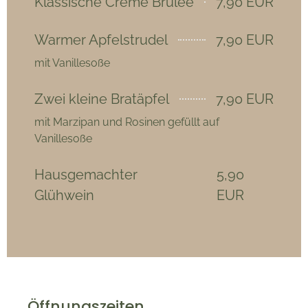
Klassische Creme Brûlée
7,90 EUR
Warmer Apfelstrudel
7,90 EUR
mit Vanillesoße
Zwei kleine Bratäpfel
7,90 EUR
mit Marzipan und Rosinen gefüllt auf
Vanillesoße
Hausgemachter
5,90
Glühwein
EUR
Öffnungszeiten