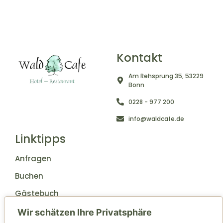
Kontakt
Am Rehsprung 35, 53229
Bonn
0228 - 977 200
info@waldcafe.de
Linktipps
Anfragen
Buchen
Gästebuch
Weitere Links
Wir schätzen Ihre Privatsphäre