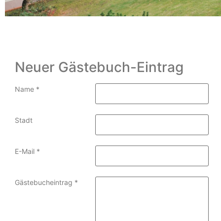
Neuer Gästebuch-Eintrag
Name
*
Stadt
E-Mail
*
Gästebucheintrag
*