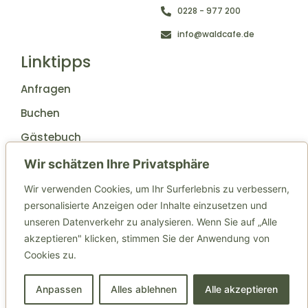
0228 - 977 200
info@waldcafe.de
Linktipps
Anfragen
Buchen
Gästebuch
Weitere Links
Wir schätzen Ihre Privatsphäre
Wir verwenden Cookies, um Ihr Surferlebnis zu verbessern,
Jobs
personalisierte Anzeigen oder Inhalte einzusetzen und
Anfahrt
unseren Datenverkehr zu analysieren. Wenn Sie auf „Alle
Impressum
akzeptieren" klicken, stimmen Sie der Anwendung von
Cookies zu.
© 2023 Created with
Royal Elementor Addons
Anpassen
Alles ablehnen
Alle akzeptieren